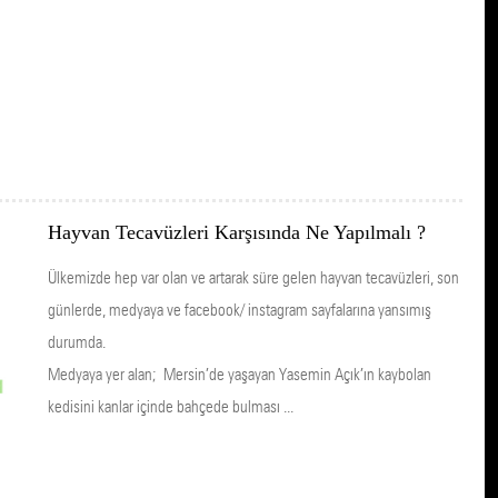
Hayvan Tecavüzleri Karşısında Ne Yapılmalı ?
Ülkemizde hep var olan ve artarak süre gelen hayvan tecavüzleri, son
günlerde, medyaya ve facebook/ instagram sayfalarına yansımış
durumda.
Medyaya yer alan; Mersin’de yaşayan Yasemin Açık’ın kaybolan
kedisini kanlar içinde bahçede bulması ...