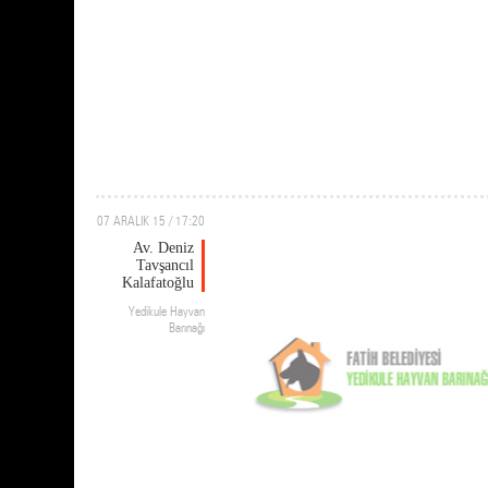
07 ARALIK 15 / 17:20
Av. Deniz
Tavşancıl
Kalafatoğlu
Yedikule Hayvan
Barınağı