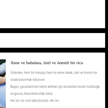
Anne ve babalara, özel ve önemli bir rica
Sizlerden, hem bir hukukçu hem bir anne olarak, özel ve önemli bir
ricada bulunmak istiyorum.
Bugün, çocuklarımızın karne aldıkları için duydukları büyük mutluluğa
ve gurura, heyecanla ortak olduk.
Her biri, bir sınıf daha büyüdü. Her ne ...