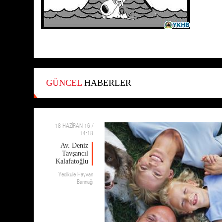
GÜNCEL
HABERLER
18 HAZİRAN 16 /
14:18
Av. Deniz
Tavşancıl
Kalafatoğlu
Yedikule Hayvan
Barınağı