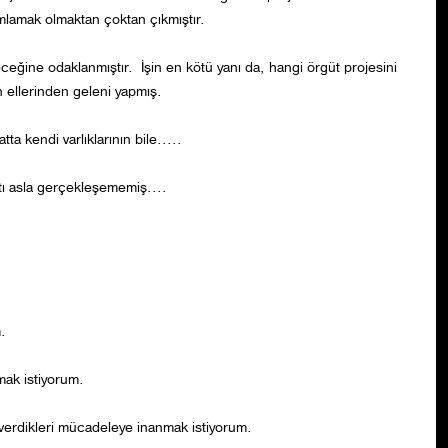
lamak olmaktan çoktan çıkmıştır.
eğine odaklanmıştır. İşin en kötü yanı da, hangi örgüt projesini
n ellerinden geleni yapmış.
 kendi varlıklarının bile.....
tı asla gerçekleşememiş....
.
mak istiyorum.
a verdikleri mücadeleye inanmak istiyorum.