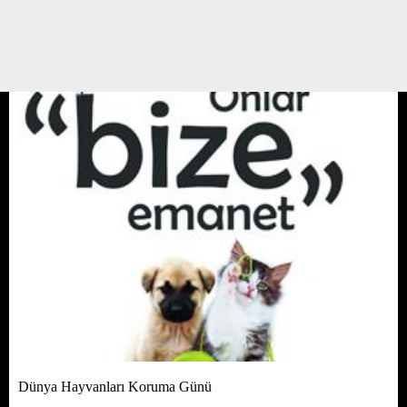
günlerde, medyaya ve facebook/ instagram sayfalarına yansımış durumda.
Medyaya yer alan; Mersin’de yaşayan Yasemin Açık’ın kaybolan kedisini
kanlar içinde bahçede bulması ...
05 EKİM 15 / 15:46
Yedikule Hayvan Barınağı
Av. Deniz Tavşancıl Kalafatoğlu
Dünya Hayvanları Koruma Günü