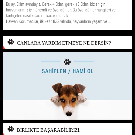
Bu ay, Ekim ayındayız. Gerek 4 Ekim, gerek 15 Ekim, bizler için,
hayvanlarımız için önemli ve özel günler. Bu özel günler hangileri ve
tarihçeleri nasıl kısaca bakacak olursak:
Hayvan Korumacılar, ilk kez 1822 yılında, hayvanların yaşam ve ...
CANLARA YARDIM ETMEYE NE DERSİN?
BİRLİKTE BAŞARABİLİRİZ!..