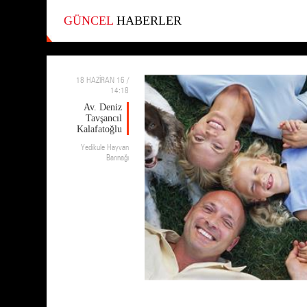
GÜNCEL
HABERLER
18 HAZİRAN 16 /
14:18
Av. Deniz
Tavşancıl
Kalafatoğlu
Yedikule Hayvan
Barınağı