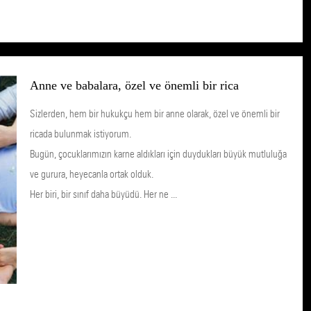
Anne ve babalara, özel ve önemli bir rica
Sizlerden, hem bir hukukçu hem bir anne olarak, özel ve önemli bir
ricada bulunmak istiyorum.
Bugün, çocuklarımızın karne aldıkları için duydukları büyük mutluluğa
ve gurura, heyecanla ortak olduk.
Her biri, bir sınıf daha büyüdü. Her ne ...