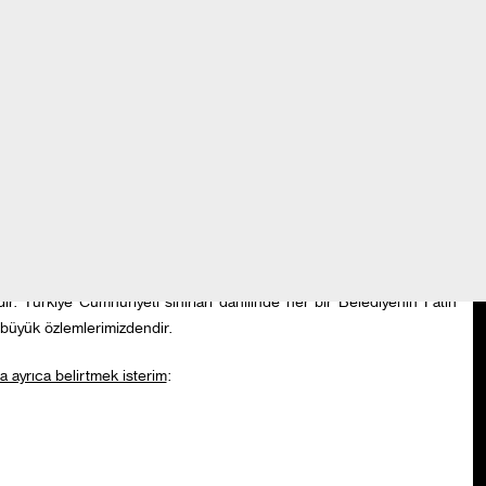
ında, özellikle gönüllülerin - hayvan korumacılarının içeri alınmadığı
, bu müstesna barınaklar içinde yer almaktadır. Yedikule Hayvan
ridir.
bir gönüllü Müdürü bulunmakta hem de bu barınak, gönüllü ile
ığı, çalışabildiği bir barınak örneğidir. Bu hususta, Fatih Belediyesinin
r. Türkiye Cumhuriyeti sınırları dahilinde her bir Belediyenin Fatih
en büyük özlemlerimizdendir.
a ayrıca belirtmek isterim
: