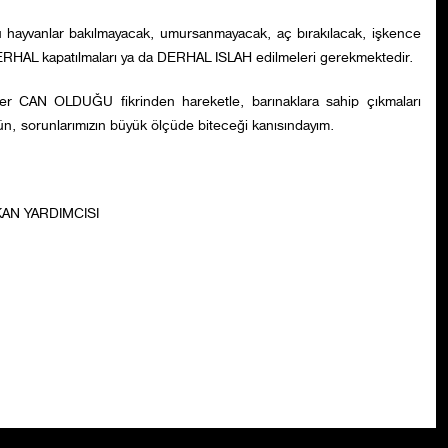
bu hayvanlar bakılmayacak, umursanmayacak, aç bırakılacak, işkence
DERHAL kapatılmaları ya da DERHAL ISLAH edilmeleri gerekmektedir.
irer CAN OLDUĞU fikrinden hareketle, barınaklara sahip çıkmaları
gün, sorunlarımızın büyük ölçüde biteceği kanısındayım.
AN YARDIMCISI