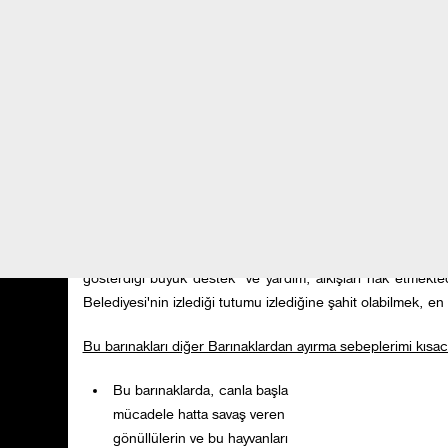
Barınaklarda, her güne yeniden
ölerek başlıyorlarsa, bu barınakların
da derhal Geçici Bakımevlerine
dönüştürülmeleri hatta derhal
kapatılmaları gerekmektedir.
Atfettiğim "ölüm kampı" sıfatı, müstesna bazı barınaklar dış
bütün barınaklara uymaktadır. Yedikule Hayvan Barınağı
Barınağı, bir eli geçmeyecek bu müstesna barınaklardan bi
Çünkü; hem bu barınağın başında gerçek hayvan sever 
belediyenin birlikte el ve gönül birliği ile koordineli çalışt
gösterdiği büyük destek ve yardım, alkışları hak etmektedi
Belediyesi'nin izlediği tutumu izlediğine şahit olabilmek, 
Bu barınakları diğer Barınaklardan ayırma sebeplerimi kısac
Bu barınaklarda, canla başla
mücadele hatta savaş veren
gönüllülerin ve bu hayvanları