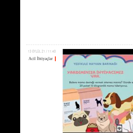
13 EYLÜL 21 / 11:40
Acil İhtiyaçlar