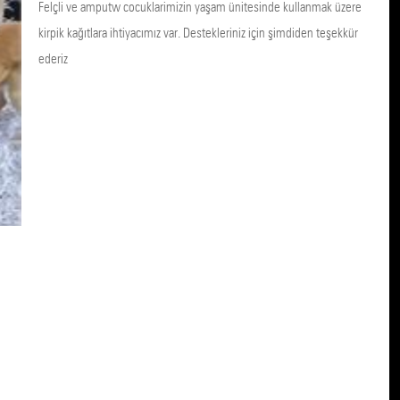
Felçli ve amputw cocuklarimizin yaşam ünitesinde kullanmak üzere
kirpik kağıtlara ihtiyacımız var. Destekleriniz için şimdiden teşekkür
ederiz