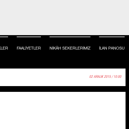
KLER
FAALİYETLER
NİKÂH SEKERLERİMİZ
İLAN PANOSU
02 ARALIK 2015 / 10:00