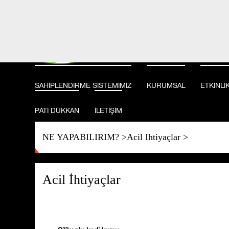
BİZİ TAKİP EDİN
SAHİPLENDİRME SİSTEMİMİZ
KURUMSAL
ETKİNLİ
PATİ DÜKKAN
İLETİŞİM
NE YAPABILIRIM?
>
Acil Ihtiyaçlar
>
Acil İhtiyaçlar