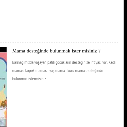
Mama desteğinde bulunmak ister misiniz ?
Barınağımızda yaşayan patili çocukların desteğinize ihtiyacı var. Kedi
maması kopek maması, yaş mama , kuru mama desteğinde
bulunmak istermisiniz.