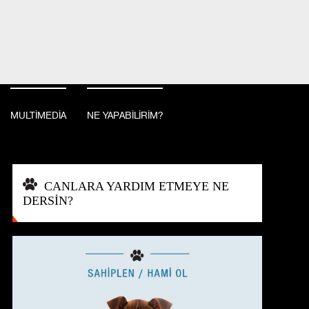
BAĞIŞ YAP
İSTANBUL, TURKEY
MULTİMEDİA
NE YAPABİLİRİM?
CANLARA YARDIM ETMEYE NE
DERSİN?